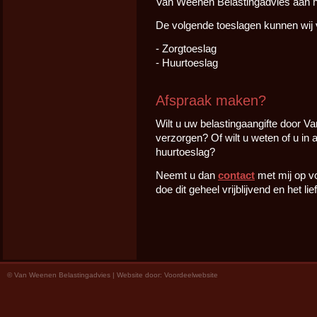
Van Weenen Belastingadvies aan he
De volgende toeslagen kunnen wij 
- Zorgtoeslag
- Huurtoeslag
Afspraak maken?
Wilt u uw belastingaangifte door V
verzorgen? Of wilt u weten of u in
huurtoeslag?
Neemt u dan
contact
met mij op v
doe dit geheel vrijblijvend en het lie
© Van Weenen Belastingadvies | Website door:
Voordeelwebsite