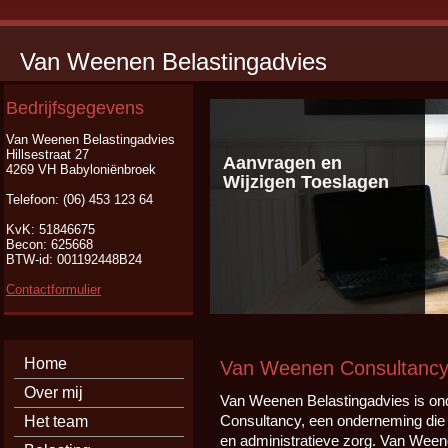
Van Weenen Belastingadvies
Bedrijfsgegevens
Van Weenen Belastingadvies
Hillsestraat 27
Aanvragen en
4269 VH Babyloniënbroek
Wijzigen Toeslagen
Telefoon: (06) 453 123 64
KvK: 51846675
Becon: 625668
BTW-id: 001192448B24
Contactformulier
Home
Van Weenen Consultanc
Over mij
Van Weenen Belastingadvies is o
Consultancy, een onderneming die z
Het team
en administratieve zorg. Van Ween